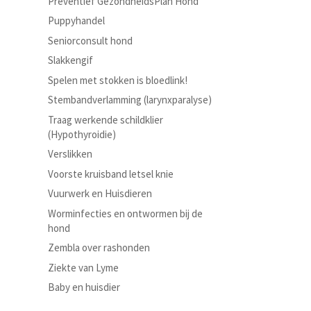
Preventief GezondheidsPlan Hond
Puppyhandel
Seniorconsult hond
Slakkengif
Spelen met stokken is bloedlink!
Stembandverlamming (larynxparalyse)
Traag werkende schildklier
(Hypothyroidie)
Verslikken
Voorste kruisband letsel knie
Vuurwerk en Huisdieren
Worminfecties en ontwormen bij de
hond
Zembla over rashonden
Ziekte van Lyme
Baby en huisdier