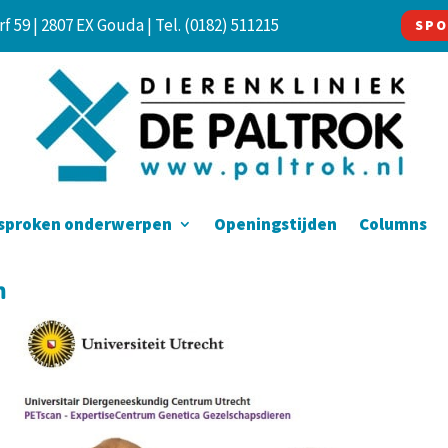
f 59 | 2807 EX Gouda |
Tel. (0182) 511215
SPO
sproken onderwerpen
Openingstijden
Columns
n