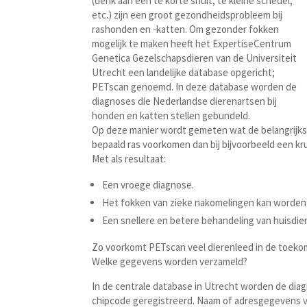
(denk aan een te korte snuit, te kleine schedel,
etc.) zijn een groot gezondheidsprobleem bij
rashonden en -katten. Om gezonder fokken
mogelijk te maken heeft het ExpertiseCentrum
Genetica Gezelschapsdieren van de
Universiteit
Utrecht een landelijke database opgericht;
PETscan genoemd. In deze database worden de
diagnoses die Nederlandse dierenartsen bij
honden en katten stellen gebundeld.
Op deze manier wordt gemeten wat de belangrijkste
bepaald ras voorkomen dan bij bijvoorbeeld een kr
Met als resultaat:
Een vroege diagnose.
Het fokken van zieke nakomelingen kan worde
Een snellere en betere behandeling van huisdie
Zo voorkomt PETscan veel dierenleed in de toeko
Welke gegevens worden verzameld?
In de centrale database in Utrecht worden de dia
chipcode geregistreerd. Naam of adresgegevens va