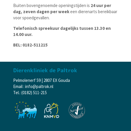
Buiten bovengenoemde openingstijden is
24 uur per
dag, zeven dagen per week
een dierenarts bereikbaar
voor
spoedgevallen
.
Telefonisch spreekuur dagelijks tussen 13.30 en
14.00 uur.
BEL: 0182-511215
Dierenkliniek de Paltrok
Pelmolenerf 59 | 2807 EX Gouda
Email : info@paltrok.nl
Tel.: (0182) 511-215