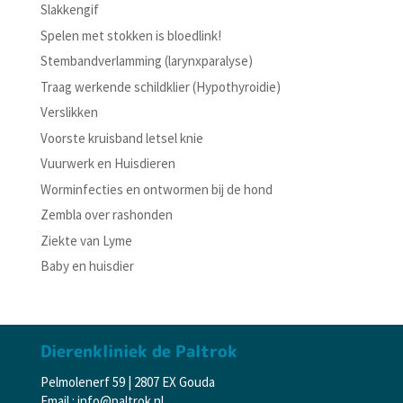
Slakkengif
Spelen met stokken is bloedlink!
Stembandverlamming (larynxparalyse)
Traag werkende schildklier (Hypothyroidie)
Verslikken
Voorste kruisband letsel knie
Vuurwerk en Huisdieren
Worminfecties en ontwormen bij de hond
Zembla over rashonden
Ziekte van Lyme
Baby en huisdier
Dierenkliniek de Paltrok
Pelmolenerf 59 | 2807 EX Gouda
Email : info@paltrok.nl