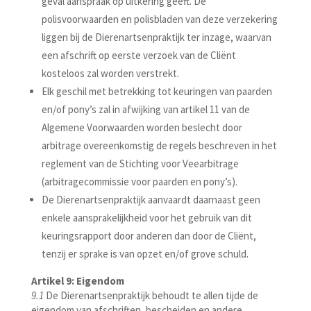
geval aanspraak op uitkering geeft. De
polisvoorwaarden en polisbladen van deze verzekering
liggen bij de Dierenartsenpraktijk ter inzage, waarvan
een afschrift op eerste verzoek van de Cliënt
kosteloos zal worden verstrekt.
Elk geschil met betrekking tot keuringen van paarden
en/of pony’s zal in afwijking van artikel 11 van de
Algemene Voorwaarden worden beslecht door
arbitrage overeenkomstig de regels beschreven in het
reglement van de Stichting voor Veearbitrage
(arbitragecommissie voor paarden en pony’s).
De Dierenartsenpraktijk aanvaardt daarnaast geen
enkele aansprakelijkheid voor het gebruik van dit
keuringsrapport door anderen dan door de Cliënt,
tenzij er sprake is van opzet en/of grove schuld.
Artikel 9: Eigendom
9.1
De Dierenartsenpraktijk behoudt te allen tijde de
eigendom van afschriften, bescheiden en andere