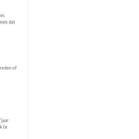
mn.
oois dat
ereden of
 jaar
k te