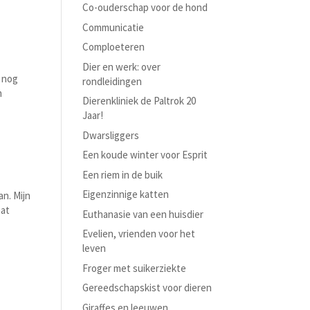
Co-ouderschap voor de hond
Communicatie
Comploeteren
Dier en werk: over
s nog
rondleidingen
m
Dierenkliniek de Paltrok 20
Jaar!
Dwarsliggers
Een koude winter voor Esprit
Een riem in de buik
Eigenzinnige katten
n. Mijn
aat
Euthanasie van een huisdier
Evelien, vrienden voor het
leven
Froger met suikerziekte
Gereedschapskist voor dieren
Giraffes en leeuwen…..