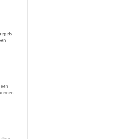
 regels
 een
t een
s kunnen
allige