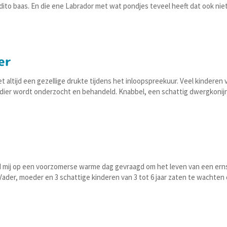
 dito baas. En die ene Labrador met wat pondjes teveel heeft dat ook nie
er
altijd een gezellige drukte tijdens het inloopspreekuur. Veel kinderen 
dier wordt onderzocht en behandeld. Knabbel, een schattig dwergkonijn
rd mij op een voorzomerse warme dag gevraagd om het leven van een ern
. Vader, moeder en 3 schattige kinderen van 3 tot 6 jaar zaten te wachten