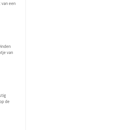
t van een
vinden
tje van
stig
 op de