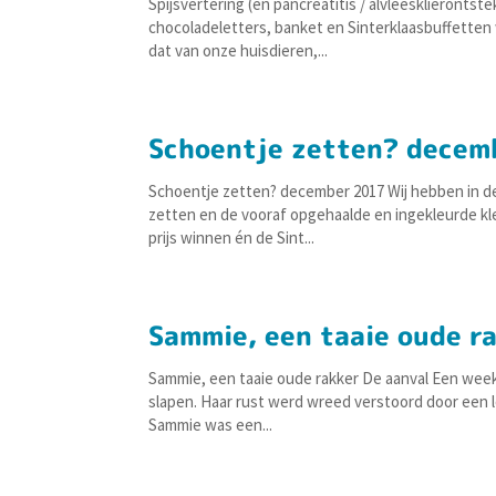
Spijsvertering (en pancreatitis / alvleesklieront
chocoladeletters, banket en Sinterklaasbuffetten
dat van onze huisdieren,...
Schoentje zetten? decem
Schoentje zetten? december 2017 Wij hebben in d
zetten en de vooraf opgehaalde en ingekleurde kle
prijs winnen én de Sint...
Sammie, een taaie oude r
Sammie, een taaie oude rakker De aanval Een week 
slapen. Haar rust werd wreed verstoord door een 
Sammie was een...