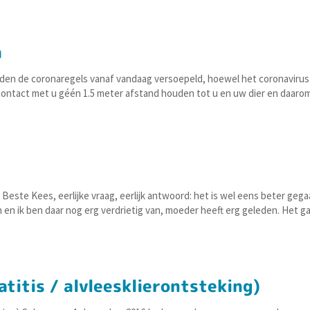
a
orden de coronaregels vanaf vandaag versoepeld, hoewel het coronaviru
s contact met u géén 1.5 meter afstand houden tot u en uw dier en daaro
te Kees, eerlijke vraag, eerlijk antwoord: het is wel eens beter gegaa
en en ik ben daar nog erg verdrietig van, moeder heeft erg geleden. Het g
atitis / alvleesklierontsteking)