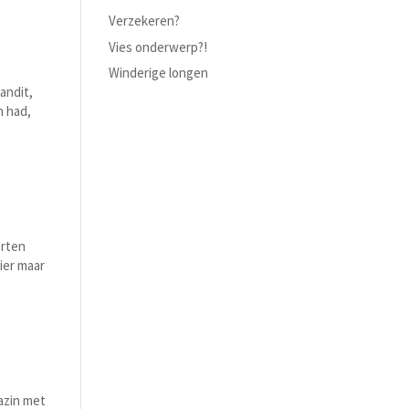
Verzekeren?
Vies onderwerp?!
Winderige longen
andit,
h had,
orten
hier maar
azin met