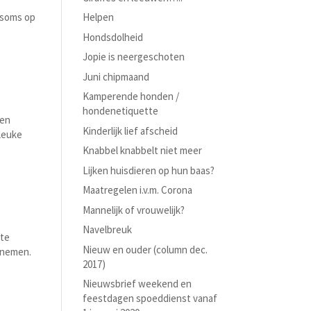
 soms op
Helpen
Hondsdolheid
Jopie is neergeschoten
Juni chipmaand
Kamperende honden /
hondenetiquette
nen
Kinderlijk lief afscheid
 leuke
Knabbel knabbelt niet meer
Lijken huisdieren op hun baas?
Maatregelen i.v.m. Corona
Mannelijk of vrouwelijk?
Navelbreuk
 te
Nieuw en ouder (column dec.
e nemen.
2017)
Nieuwsbrief weekend en
feestdagen spoeddienst vanaf