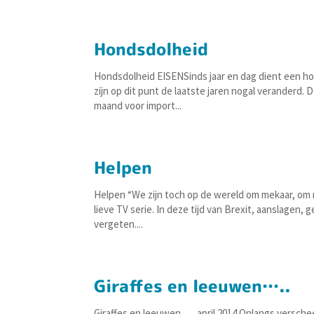
Hondsdolheid
Hondsdolheid EISENSinds jaar en dag dient een ho
zijn op dit punt de laatste jaren nogal veranderd
maand voor import...
Helpen
Helpen “We zijn toch op de wereld om mekaar, om m
lieve TV serie. In deze tijd van Brexit, aanslagen
vergeten....
Giraffes en leeuwen…..
Giraffes en leeuwen….. april 2014 Onlangs versche