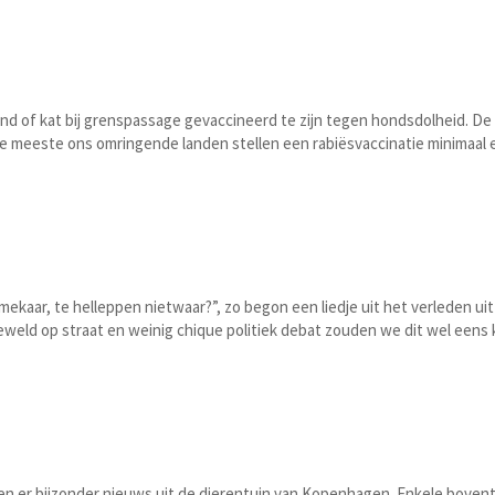
nd of kat bij grenspassage gevaccineerd te zijn tegen hondsdolheid. De
. De meeste ons omringende landen stellen een rabiësvaccinatie minimaal
ekaar, te helleppen nietwaar?”, zo begon een liedje uit het verleden ui
, geweld op straat en weinig chique politiek debat zouden we dit wel een
en er bijzonder nieuws uit de dierentuin van Kopenhagen. Enkele bovent