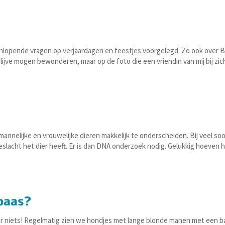
enlopende vragen op verjaardagen en feestjes voorgelegd. Zo ook over B
 lijve mogen bewonderen, maar op de foto die een vriendin van mij bij zic
n mannelijke en vrouwelijke dieren makkelijk te onderscheiden. Bij veel so
geslacht het dier heeft. Er is dan DNA onderzoek nodig. Gelukkig hoeven 
baas?
oor niets! Regelmatig zien we hondjes met lange blonde manen met een b