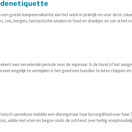
ndenetiquette
en goede kampeervakantie aan het werk in praktijk en voor deze colu
on, zee, bergen, fantastische smaken in food en drankjes en van al het m
tekent een vervelende periode voor de eigenaar. Is de hond of kat aang
eel mogelijk te vermijden is het goed een huisdier te laten chippen en
fonisch spreekuur meldde een diereigenaar haar bezorgdheid over haar 7
loos, wilde niet eten en begon sinds de ochtend zeer heftig onophoudelij