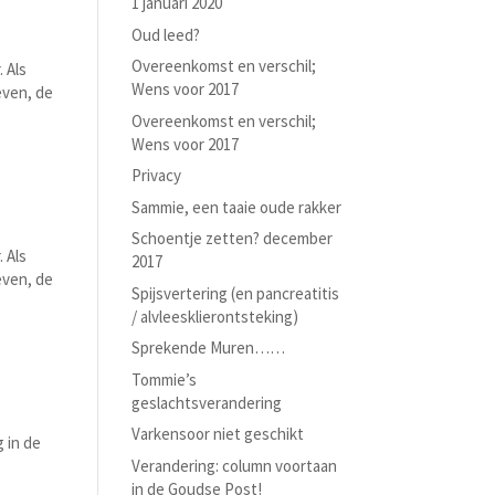
1 januari 2020
Oud leed?
Overeenkomst en verschil;
 Als
Wens voor 2017
even, de
Overeenkomst en verschil;
Wens voor 2017
Privacy
Sammie, een taaie oude rakker
Schoentje zetten? december
 Als
2017
even, de
Spijsvertering (en pancreatitis
/ alvleesklierontsteking)
Sprekende Muren……
Tommie’s
geslachtsverandering
Varkensoor niet geschikt
 in de
Verandering: column voortaan
in de Goudse Post!