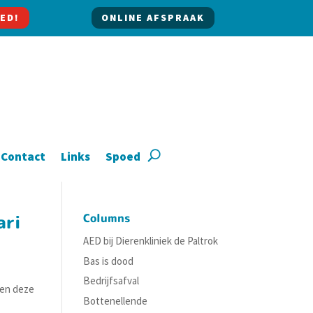
ED!
ONLINE AFSPRAAK
Contact
Links
Spoed
ari
Columns
AED bij Dierenkliniek de Paltrok
Bas is dood
Bedrijfsafval
gen deze
Bottenellende