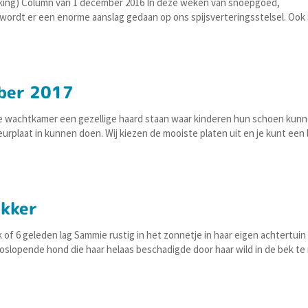
steking) Column van 1 december 2016 In deze weken van snoepgoed,
 wordt er een enorme aanslag gedaan op ons spijsverteringsstelsel. Ook
ber 2017
e wachtkamer een gezellige haard staan waar kinderen hun schoen kun
urplaat in kunnen doen. Wij kiezen de mooiste platen uit en je kunt een
akker
of 6 geleden lag Sammie rustig in het zonnetje in haar eigen achtertuin
loslopende hond die haar helaas beschadigde door haar wild in de bek t