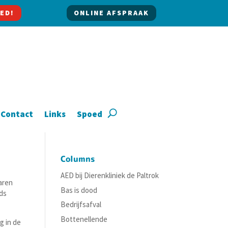
ED!
ONLINE AFSPRAAK
Contact
Links
Spoed
Columns
AED bij Dierenkliniek de Paltrok
aren
Bas is dood
eds
Bedrijfsafval
Bottenellende
g in de