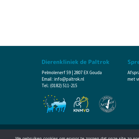
Dierenkliniek de Paltrok
Spr
Pelmolenerf 59 | 2807 EX Gouda
Afspr
Email : info@paltrok.nl
met vr
Tel.: (0182) 511-215
© 2024 Dierenkliniek De Paltrok – Gouda
We gebruiken cookies om ervoor te zorgen dat onze site zo soep