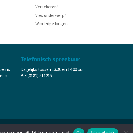
Verzekeren?
Vies onderwerp?!
Winderige longen
Telefonisch spreekuur
den is
Dagelijks tussen 13.30 en 14.00 uur.
 een
Bel (0182) 511215
aan we ervan uit dat je ermee instemt.
Ok
Privacybeleid