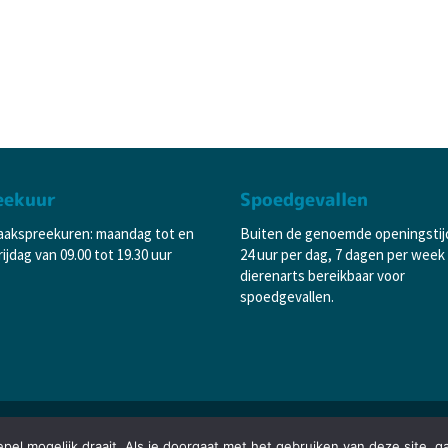
eekuur
Spoedgevallen
aakspreekuren: maandag tot en
Buiten de genoemde openingstij
ijdag van 09.00 tot 19.30 uur
24 uur per dag, 7 dagen per week
dierenarts bereikbaar voor
spoedgevallen.
el mogelijk draait. Als je doorgaat met het gebruiken van deze site, g