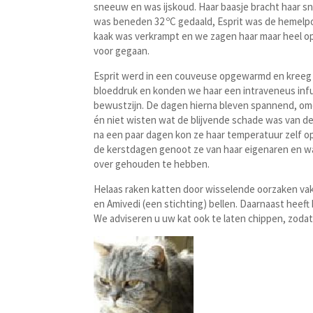
sneeuw en was ijskoud. Haar baasje bracht haar sn
was beneden 32 ºC gedaald, Esprit was de hemelpo
kaak was verkrampt en we zagen haar maar heel opp
voor gegaan.
Esprit werd in een couveuse opgewarmd en kreeg 
bloeddruk en konden we haar een intraveneus inf
bewustzijn. De dagen hierna bleven spannend, om
én niet wisten wat de blijvende schade was van d
na een paar dagen kon ze haar temperatuur zelf op
de kerstdagen genoot ze van haar eigenaren en war
over gehouden te hebben.
Helaas raken katten door wisselende oorzaken vak
en Amivedi (een stichting) bellen. Daarnaast heeft h
We adviseren u uw kat ook te laten chippen, zodat