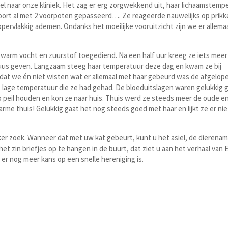
el naar onze kliniek. Het zag er erg zorgwekkend uit, haar lichaamstemp
ort al met 2 voorpoten gepasseerd…. Ze reageerde nauwelijks op prikke
ervlakkig ademen. Ondanks het moeilijke vooruitzicht zijn we er allemaa
warm vocht en zuurstof toegediend. Na een half uur kreeg ze iets meer
uus geven. Langzaam steeg haar temperatuur deze dag en kwam ze bij
dat we én niet wisten wat er allemaal met haar gebeurd was de afgelo
e lage temperatuur die ze had gehad. De bloeduitslagen waren gelukkig 
 peil houden en kon ze naar huis. Thuis werd ze steeds meer de oude en
me thuis! Gelukkig gaat het nog steeds goed met haar en lijkt ze er nie
er zoek. Wanneer dat met uw kat gebeurt, kunt u het asiel, de dierena
et zin briefjes op te hangen in de buurt, dat ziet u aan het verhaal van E
 er nog meer kans op een snelle hereniging is.