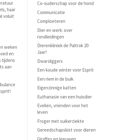
eratuur
Co-ouderschap voor de hond
ls, haar
Communicatie
l voluit
Comploeteren
Dier en werk: over
rondleidingen
Dierenkliniek de Paltrok 20
pen weken
Jaar!
goed en
 tijdens
Dwarsliggers
ts aan
Een koude winter voor Esprit
Een riem in de buik
mbulance
Eigenzinnige katten
sprit!
Euthanasie van een huisdier
Evelien, vrienden voor het
leven
Froger met suikerziekte
Gereedschapskist voor dieren
Giraffes en leeuwen…..