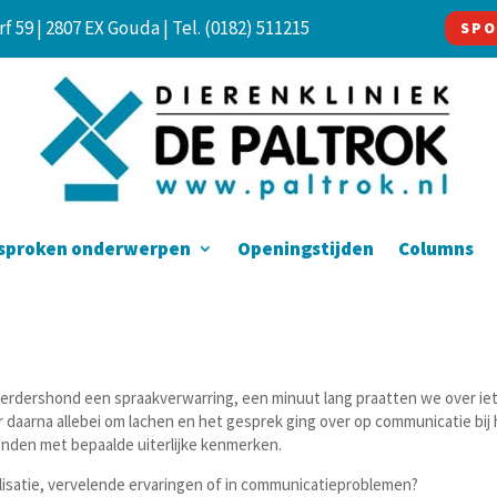
f 59 | 2807 EX Gouda |
Tel. (0182) 511215
SPO
sproken onderwerpen
Openingstijden
Columns
herdershond een spraakverwarring, een minuut lang praatten we over iet
r daarna allebei om lachen en het gesprek ging over op communicatie bij
honden met bepaalde uiterlijke kenmerken.
lisatie, vervelende ervaringen of in communicatieproblemen?