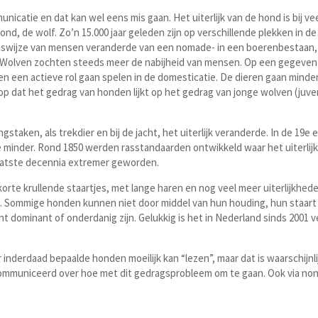
nicatie en dat kan wel eens mis gaan. Het uiterlijk van de hond is bij ve
hond, de wolf. Zo’n 15.000 jaar geleden zijn op verschillende plekken in d
swijze van mensen veranderde van een nomade- in een boerenbestaan,
s. Wolven zochten steeds meer de nabijheid van mensen. Op een gegev
n een actieve rol gaan spelen in de domesticatie. De dieren gaan minde
op dat het gedrag van honden lijkt op het gedrag van jonge wolven (juve
staken, als trekdier en bij de jacht, het uiterlijk veranderde. In de 19e
ie minder. Rond 1850 werden rasstandaarden ontwikkeld waar het uiterlij
 laatste decennia extremer geworden.
te krullende staartjes, met lange haren en nog veel meer uiterlijkhede
. Sommige honden kunnen niet door middel van hun houding, hun staart
 dominant of onderdanig zijn. Gelukkig is het in Nederland sinds 2001 
inderdaad bepaalde honden moeilijk kan “lezen”, maar dat is waarschijnli
mmuniceerd over hoe met dit gedragsprobleem om te gaan. Ook via non