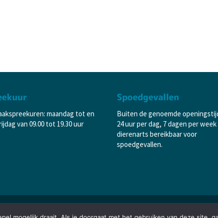
eekuur
Spoedgevallen
aakspreekuren: maandag tot en
Buiten de genoemde openingstij
ijdag van 09.00 tot 19.30 uur
24 uur per dag, 7 dagen per week
dierenarts bereikbaar voor
spoedgevallen.
el mogelijk draait. Als je doorgaat met het gebruiken van deze site, g