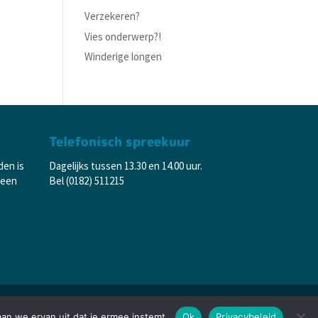
Verzekeren?
Vies onderwerp?!
Winderige longen
Telefonisch spreekuur
den is
Dagelijks tussen 13.30 en 14.00 uur.
 een
Bel (0182) 511215
aan we ervan uit dat je ermee instemt.
Ok
Privacybeleid