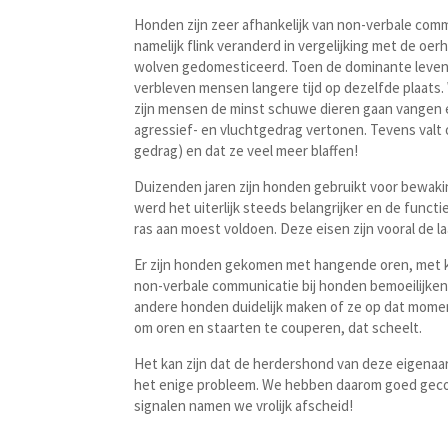
Honden zijn zeer afhankelijk van non-verbale commu
namelijk flink veranderd in vergelijking met de oer
wolven gedomesticeerd. Toen de dominante leven
verbleven mensen langere tijd op dezelfde plaat
zijn mensen de minst schuwe dieren gaan vangen e
agressief- en vluchtgedrag vertonen. Tevens valt 
gedrag) en dat ze veel meer blaffen!
Duizenden jaren zijn honden gebruikt voor bewaking
werd het uiterlijk steeds belangrijker en de funct
ras aan moest voldoen. Deze eisen zijn vooral de
Er zijn honden gekomen met hangende oren, met kor
non-verbale communicatie bij honden bemoeilijken
andere honden duidelijk maken of ze op dat moment
om oren en staarten te couperen, dat scheelt.
Het kan zijn dat de herdershond van deze eigenaar 
het enige probleem. We hebben daarom goed geco
signalen namen we vrolijk afscheid!