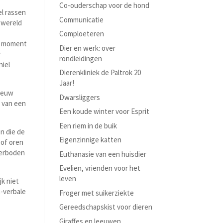
Co-ouderschap voor de hond
el rassen
Communicatie
e wereld
Comploeteren
en moment
Dier en werk: over
r
rondleidingen
niel
Dierenkliniek de Paltrok 20
Jaar!
 eeuw
Dwarsliggers
k van een
Een koude winter voor Esprit
Een riem in de buik
n die de
Eigenzinnige katten
 of oren
verboden
Euthanasie van een huisdier
Evelien, vrienden voor het
leven
jk niet
-verbale
Froger met suikerziekte
Gereedschapskist voor dieren
Giraffes en leeuwen…..