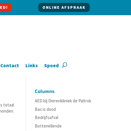
ED!
ONLINE AFSPRAAK
Contact
Links
Spoed
Columns
AED bij Dierenkliniek de Paltrok
s totaal
Bas is dood
 honden.
Bedrijfsafval
Bottenellende