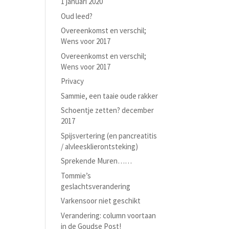
1 januari 2020
Oud leed?
Overeenkomst en verschil;
Wens voor 2017
Overeenkomst en verschil;
Wens voor 2017
Privacy
Sammie, een taaie oude rakker
Schoentje zetten? december
2017
Spijsvertering (en pancreatitis
/ alvleesklierontsteking)
Sprekende Muren……
Tommie’s
geslachtsverandering
Varkensoor niet geschikt
Verandering: column voortaan
in de Goudse Post!