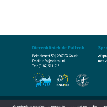
Dierenkliniek de Paltrok
Spr
Pelmolenerf 59 | 2807 EX Gouda
Afspr
Email : info@paltrok.nl
met vr
Tel.: (0182) 511-215
© 2024 Dierenkliniek De Paltrok – Gouda
We gebruiken cookies om ervoor te zorgen dat onze site zo soep