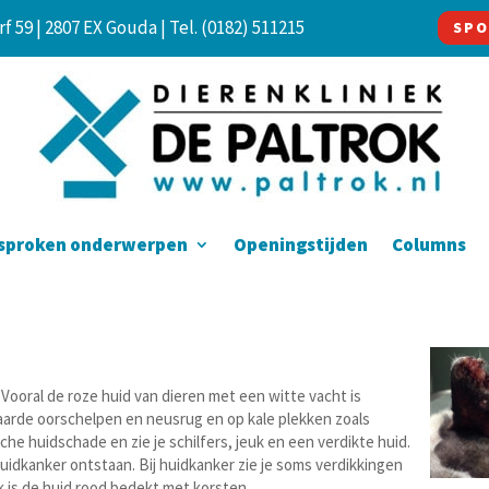
f 59 | 2807 EX Gouda |
Tel. (0182) 511215
SPO
sproken onderwerpen
Openingstijden
Columns
Vooral de roze huid van dieren met een witte vacht is
arde oorschelpen en neusrug en op kale plekken zoals
sche huidschade en zie je schilfers, jeuk en een verdikte huid.
uidkanker ontstaan. Bij huidkanker zie je soms verdikkingen
 is de huid rood bedekt met korsten.