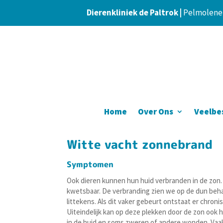
Dierenkliniek de Paltrok |
Pelmolener
Home
Over Ons
Veelbe
Witte vacht zonnebrand
Symptomen
Ook dieren kunnen hun huid verbranden in de zon. 
kwetsbaar. De verbranding zien we op de dun beha
littekens. Als dit vaker gebeurt ontstaat er chroni
Uiteindelijk kan op deze plekken door de zon ook h
in de huid en soms zweren of andere wonden. Vaak