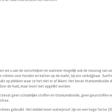
den we u aan de oorschelpen en wanneer mogelijk ook de neusrug van uw
e crèmes voor honden en katten op de markt, bij ons verkrijgbaar. Sunfr
kt op plekken waar ze het niet er af likken. Het bevat titaniumdioxide a
oor de huid, maar moet niet opgelikt worden.
t bevat geen schadelijke stoffen en titaniumdioxide, geen geurstoffen e
nfree.
mes gebruikt. Het middel moet waterproof zijn en een hoge factor (30