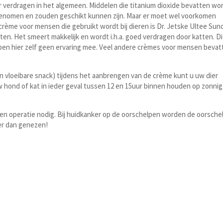
r verdragen in het algemeen. Middelen die titanium dioxide bevatten wo
genomen en zouden geschikt kunnen zijn. Maar er moet wel voorkomen
crème voor mensen die gebruikt wordt bij dieren is Dr. Jetske Ultee Sun
ten. Het smeert makkelijk en wordt i.h.a. goed verdragen door katten. Dit
hebben hier zelf geen ervaring mee. Veel andere crèmes voor mensen beva
n vloeibare snack) tijdens het aanbrengen van de crème kunt u uw dier
w hond of kat in ieder geval tussen 12 en 15uur binnen houden op zonni
een operatie nodig. Bij huidkanker op de oorschelpen worden de oorsche
ter dan genezen!