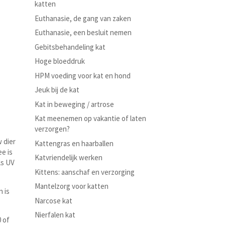
katten
Euthanasie, de gang van zaken
Euthanasie, een besluit nemen
Gebitsbehandeling kat
Hoge bloeddruk
HPM voeding voor kat en hond
Jeuk bij de kat
Kat in beweging / artrose
Kat meenemen op vakantie of laten
verzorgen?
 dier
Kattengras en haarballen
ee is
Katvriendelijk werken
ls UV
Kittens: aanschaf en verzorging
Mantelzorg voor katten
n is
Narcose kat
Nierfalen kat
 of