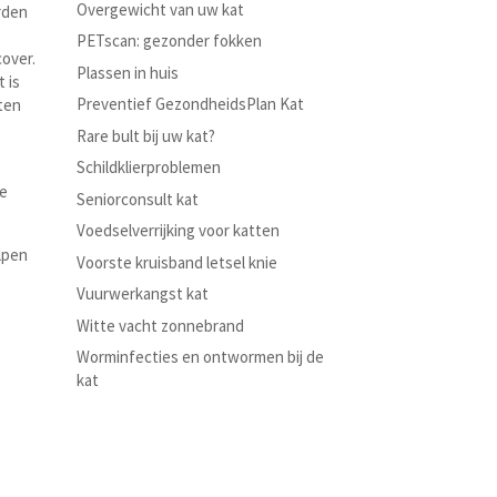
Overgewicht van uw kat
rden
PETscan: gezonder fokken
cover.
Plassen in huis
 is
Preventief GezondheidsPlan Kat
tten
Rare bult bij uw kat?
Schildklierproblemen
ge
Seniorconsult kat
Voedselverrijking voor katten
lpen
Voorste kruisband letsel knie
Vuurwerkangst kat
Witte vacht zonnebrand
Worminfecties en ontwormen bij de
kat