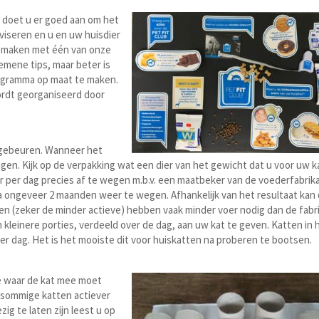
an doet u er goed aan om het
adviseren en u en uw huisdier
ak maken met één van onze
emene tips, maar beter is
rogramma op maat te maken.
ordt georganiseerd door
e gebeuren. Wanneer het
jgen. Kijk op de verpakking wat een dier van het gewicht dat u voor uw ka
 per dag precies af te wegen m.b.v. een maatbeker van de voederfabrik
 ongeveer 2 maanden weer te wegen. Afhankelijk van het resultaat kan
n (zeker de minder actieve) hebben vaak minder voer nodig dan de fabr
 kleinere porties, verdeeld over de dag, aan uw kat te geven. Katten in 
per dag. Het is het mooiste dit voor huiskatten na proberen te bootsen.
je waar de kat mee moet
jn sommige katten actiever
ig te laten zijn leest u op