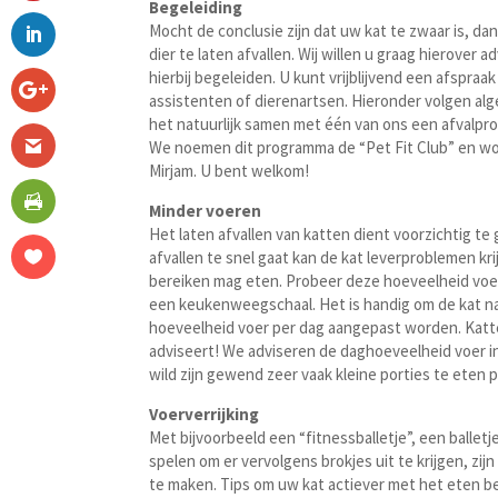
Begeleiding
​Mocht de conclusie zijn dat uw kat te zwaar is, d
dier te laten afvallen. Wij willen u graag hierover 
hierbij begeleiden. U kunt vrijblijvend een afspra
assistenten of dierenartsen. Hieronder volgen alg
het natuurlijk samen met één van ons een afvalp
We noemen dit programma de “Pet Fit Club” en w
Mirjam. U bent welkom!
Minder voeren
Het laten afvallen van katten dient voorzichtig t
afvallen te snel gaat kan de kat leverproblemen kri
bereiken mag eten. Probeer deze hoeveelheid voer
een keukenweegschaal. Het is handig om de kat na
hoeveelheid voer per dag aangepast worden. Katte
adviseert! We adviseren de daghoeveelheid voer in
wild zijn gewend zeer vaak kleine porties te eten 
Voerverrijking
Met bijvoorbeeld een “fitnessballetje”, een ballet
spelen om er vervolgens brokjes uit te krijgen, zi
te maken. Tips om uw kat actiever met het eten bez