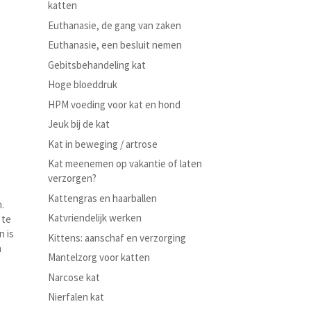
katten
Euthanasie, de gang van zaken
Euthanasie, een besluit nemen
Gebitsbehandeling kat
Hoge bloeddruk
HPM voeding voor kat en hond
Jeuk bij de kat
Kat in beweging / artrose
Kat meenemen op vakantie of laten
verzorgen?
n
Kattengras en haarballen
n.
Katvriendelijk werken
 te
n is
Kittens: aanschaf en verzorging
n
Mantelzorg voor katten
Narcose kat
Nierfalen kat