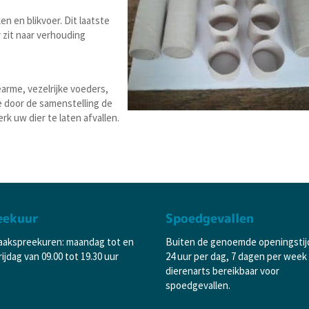
n en blikvoer. Dit laatste
 zit naar verhouding
riearme, vezelrijke voeders,
e door de samenstelling de
rk uw dier te laten afvallen.
eekuur
Spoedgevallen
aakspreekuren: maandag tot en
Buiten de genoemde openingstij
ijdag van 09.00 tot 19.30 uur
24 uur per dag, 7 dagen per week
dierenarts bereikbaar voor
spoedgevallen.