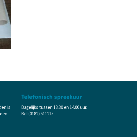
Telefonisch spreekuur
den is
Dagelijks tussen 13.30 en 14.00 uur.
 een
Bel (0182) 511215