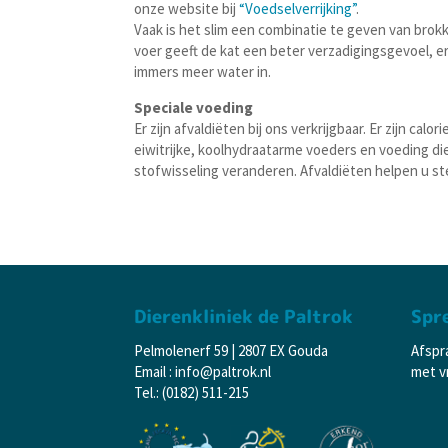
onze website bij
“Voedselverrijking”
.
Vaak is het slim een combinatie te geven van brokke
voer geeft de kat een beter verzadigingsgevoel, er
immers meer water in.
Speciale voeding
Er zijn afvaldiëten bij ons verkrijgbaar. Er zijn calo
eiwitrijke, koolhydraatarme voeders en voeding di
stofwisseling veranderen. Afvaldiëten helpen u ste
Dierenkliniek de Paltrok
Spr
Pelmolenerf 59 | 2807 EX Gouda
Afspr
Email : info@paltrok.nl
met vr
Tel.: (0182) 511-215