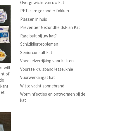
Overgewicht van uw kat
PETscan: gezonder fokken
Plassen in huis
Preventief GezondheidsPlan Kat
Rare bult bij uw kat?
Schildklierproblemen
Seniorconsult kat
Voedselverrijking voor katten
t wilt
Voorste kruisband letsel knie
ant of
Vuurwerkangst kat
 de
Witte vacht zonnebrand
ikant
het
Worminfecties en ontwormen bij de
kat