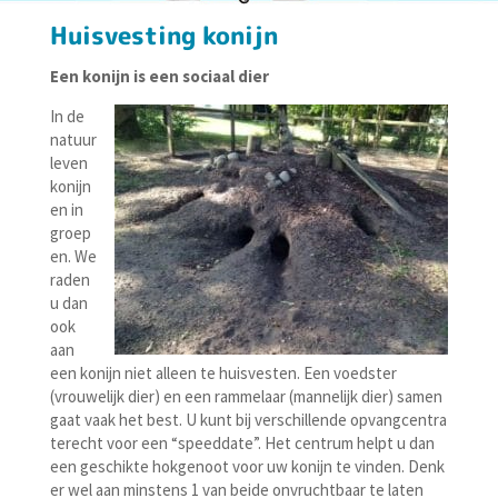
Huisvesting konijn
Een konijn is een sociaal dier
In de
natuur
leven
konijn
en in
groep
en. We
raden
u dan
ook
aan
een konijn niet alleen te huisvesten. Een voedster
(vrouwelijk dier) en een rammelaar (mannelijk dier) samen
gaat vaak het best. U kunt bij verschillende opvangcentra
terecht voor een “speeddate”. Het centrum helpt u dan
een geschikte hokgenoot voor uw konijn te vinden. Denk
er wel aan minstens 1 van beide onvruchtbaar te laten