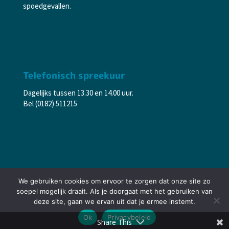
spoedgevallen.
Telefonisch spreekuur
Dagelijks tussen 13.30 en 14.00 uur.
Bel (0182) 511215
We gebruiken cookies om ervoor te zorgen dat onze site zo
soepel mogelijk draait. Als je doorgaat met het gebruiken van
© 2024 Dierenkliniek De Paltrok – Gouda
deze site, gaan we ervan uit dat je ermee instemt.
Ok
Privacybeleid
Share This