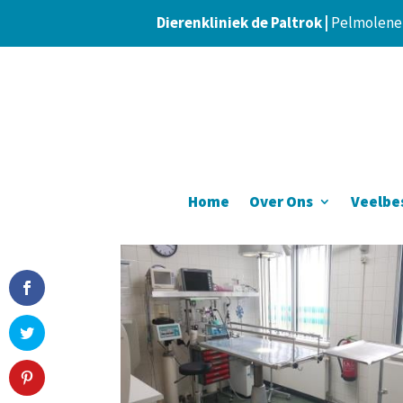
Dierenkliniek de Paltrok |
Pelmolener
Home
Over Ons
Veelbe