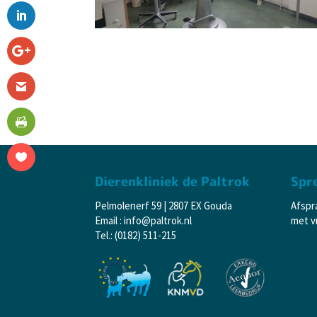
Dierenkliniek de Paltrok
Spr
Pelmolenerf 59 | 2807 EX Gouda
Afspr
Email : info@paltrok.nl
met vr
Tel.: (0182) 511-215