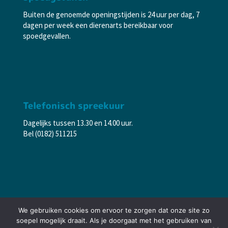
Buiten de genoemde openingstijden is 24 uur per dag, 7
dagen per week een dierenarts bereikbaar voor
spoedgevallen.
Telefonisch spreekuur
Dagelijks tussen 13.30 en 14.00 uur.
Bel (0182) 511215
We gebruiken cookies om ervoor te zorgen dat onze site zo
soepel mogelijk draait. Als je doorgaat met het gebruiken van
© 2024 Dierenkliniek De Paltrok – Gouda